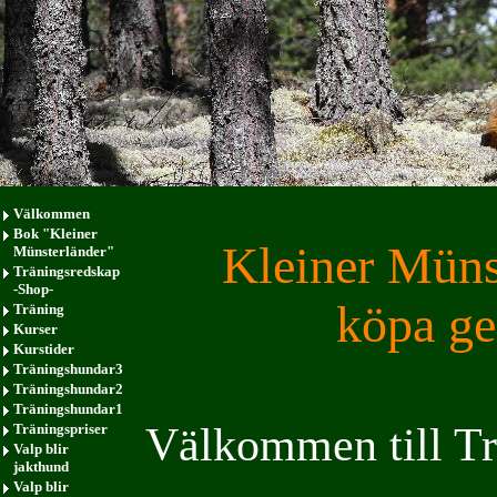
Välkommen
Bok "Kleiner
Kleiner Müns
Münsterländer"
Träningsredskap
-Shop-
köpa g
Träning
Kurser
Kurstider
Träningshundar3
Träningshundar2
Träningshundar1
Välkommen till Tr
Träningspriser
Valp blir
jakthund
Valp blir