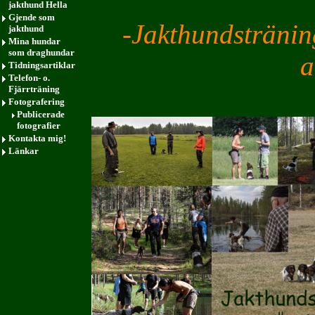
jakthund Hella
Gjende som
-Jakthundstränin
jakthund
Mina hundar
som draghundar
a
Tidningsartiklar
Telefon- o.
Fjärrträning
Fotografering
Publicerade
fotografier
Kontakta mig!
Länkar