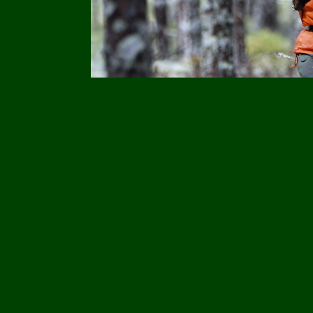
kleiner münsterländer jak
niggeloh spårsele tranulök
münsterländer halsband jak
hundkurs hundkurser apport
uppfödning tranulökarnas 
jagande hundar ezy dog
v
Münsterländer träning för 
träningsbok Anke Meyer
kleiner muensterländer bo