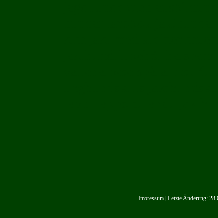
jagdhundebuch ausbildung
hundar lärobok jakthundar
klm jakt med kleiner muen
jakthundtillbehör halsba
vattenarbete spårarbete fu
unghundskurs jakthundsk
rabbit apporterande jakthu
Impressum
| Letzte Änderung: 28.0